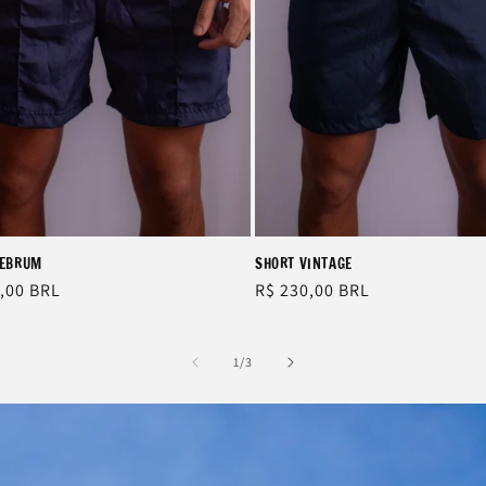
SHORT VINTAGE
DEBRUM
Regular
R$ 230,00 BRL
ar
,00 BRL
price
of
1
/
3