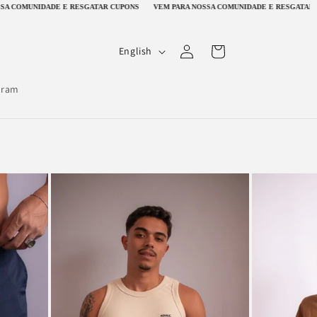
AR CUPONS
VEM PARA NOSSA COMUNIDADE E RESGATAR CUPONS
VEM PARA NOS
Log
L
Cart
English
in
a
n
gram
g
u
a
g
e