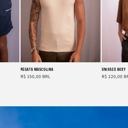
REGATA MASCULINA
UNISSEX BOXY
Regular
R$ 150,00 BRL
Regular
R$ 220,00 B
price
price